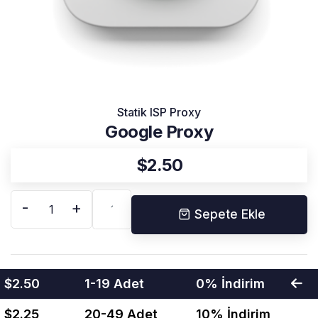
Statik ISP Proxy
Google Proxy
$
2.50
-
+
Sepete Ekle
$2.50
1-19 Adet
0% İndirim
$2.25
20-49 Adet
10% İndirim